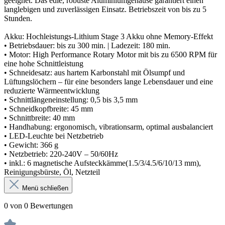
geeignet. Das edle, robuste Aluminiumgehäuse garantiert einen
langlebigen und zuverlässigen Einsatz. Betriebszeit von bis zu 5
Stunden.
Akku: Hochleistungs-Lithium Stage 3 Akku ohne Memory-Effekt
• Betriebsdauer: bis zu 300 min. | Ladezeit: 180 min.
• Motor: High Performance Rotary Motor mit bis zu 6500 RPM für
eine hohe Schnittleistung
• Schneidesatz: aus hartem Karbonstahl mit Ölsumpf und
Lüftungslöchern – für eine besonders lange Lebensdauer und eine
reduzierte Wärmeentwicklung
• Schnittlängeneinstellung: 0,5 bis 3,5 mm
• Schneidkopfbreite: 45 mm
• Schnittbreite: 40 mm
• Handhabung: ergonomisch, vibrationsarm, optimal ausbalanciert
• LED-Leuchte bei Netzbetrieb
• Gewicht: 366 g
• Netzbetrieb: 220-240V – 50/60Hz
• inkl.: 6 magnetische Aufsteckkämme(1.5/3/4.5/6/10/13 mm),
Reinigungsbürste, Öl, Netzteil
Menü schließen
0 von 0 Bewertungen