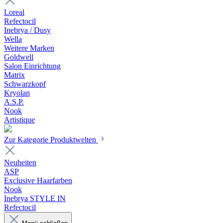
Loreal
Refectocil
Inebrya / Dusy
Wella
Weitere Marken
Goldwell
Salon Einrichtung
Matrix
Schwarzkopf
Kryolan
A.S.P.
Nook
Artistique
Zur Kategorie Produktwelten
Neuheiten
ASP
Exclusive Haarfarben
Nook
Inebrya STYLE IN
Refectocil