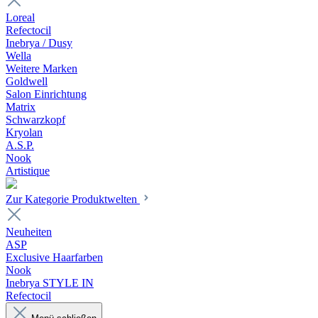
Loreal
Refectocil
Inebrya / Dusy
Wella
Weitere Marken
Goldwell
Salon Einrichtung
Matrix
Schwarzkopf
Kryolan
A.S.P.
Nook
Artistique
Zur Kategorie Produktwelten
Neuheiten
ASP
Exclusive Haarfarben
Nook
Inebrya STYLE IN
Refectocil