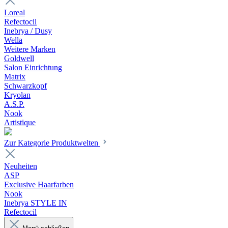
Loreal
Refectocil
Inebrya / Dusy
Wella
Weitere Marken
Goldwell
Salon Einrichtung
Matrix
Schwarzkopf
Kryolan
A.S.P.
Nook
Artistique
Zur Kategorie Produktwelten
Neuheiten
ASP
Exclusive Haarfarben
Nook
Inebrya STYLE IN
Refectocil