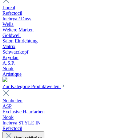
Loreal
Refectocil
Inebrya / Dusy
Wella
Weitere Marken
Goldwell
Salon Einrichtung
Matrix
Schwarzkopf
Kryolan
A.S.P.
Nook
Artistique
Zur Kategorie Produktwelten
Neuheiten
ASP
Exclusive Haarfarben
Nook
Inebrya STYLE IN
Refectocil