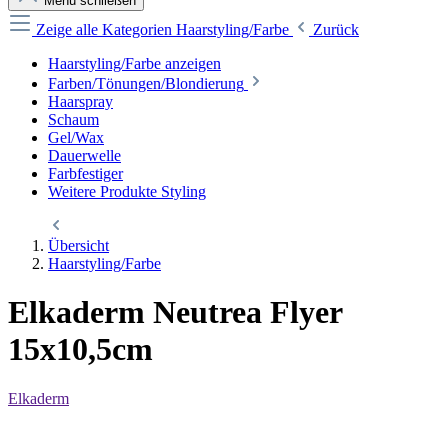
Menü schließen
Zeige alle Kategorien
Haarstyling/Farbe
Zurück
Haarstyling/Farbe anzeigen
Farben/Tönungen/Blondierung
Haarspray
Schaum
Gel/Wax
Dauerwelle
Farbfestiger
Weitere Produkte Styling
Übersicht
Haarstyling/Farbe
Elkaderm Neutrea Flyer
15x10,5cm
Elkaderm