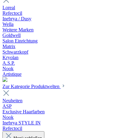
Loreal
Refectocil
Inebrya / Dusy
Wella
Weitere Marken
Goldwell
Salon Einrichtung
Matrix
Schwarzkopf
Kryolan
A.S.P.
Nook
Artistique
Zur Kategorie Produktwelten
Neuheiten
ASP
Exclusive Haarfarben
Nook
Inebrya STYLE IN
Refectocil