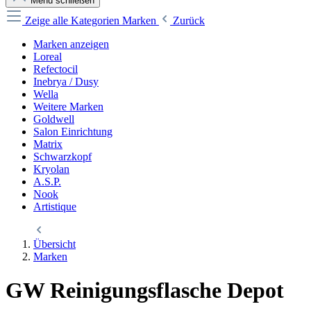
Menü schließen
Zeige alle Kategorien
Marken
Zurück
Marken anzeigen
Loreal
Refectocil
Inebrya / Dusy
Wella
Weitere Marken
Goldwell
Salon Einrichtung
Matrix
Schwarzkopf
Kryolan
A.S.P.
Nook
Artistique
Übersicht
Marken
GW Reinigungsflasche Depot