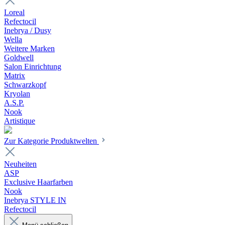
Loreal
Refectocil
Inebrya / Dusy
Wella
Weitere Marken
Goldwell
Salon Einrichtung
Matrix
Schwarzkopf
Kryolan
A.S.P.
Nook
Artistique
Zur Kategorie Produktwelten
Neuheiten
ASP
Exclusive Haarfarben
Nook
Inebrya STYLE IN
Refectocil