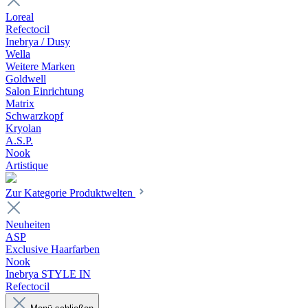
Loreal
Refectocil
Inebrya / Dusy
Wella
Weitere Marken
Goldwell
Salon Einrichtung
Matrix
Schwarzkopf
Kryolan
A.S.P.
Nook
Artistique
Zur Kategorie Produktwelten
Neuheiten
ASP
Exclusive Haarfarben
Nook
Inebrya STYLE IN
Refectocil