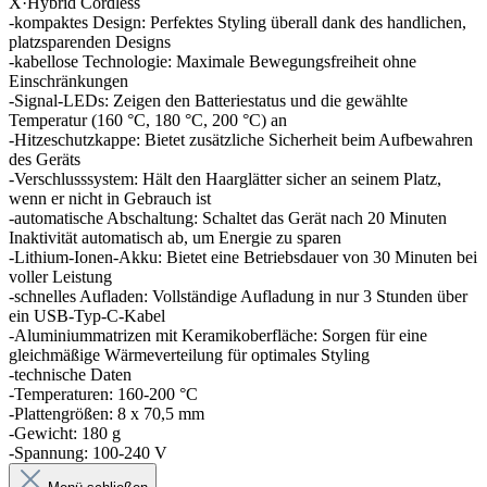
X·Hybrid Cordless
-kompaktes Design: Perfektes Styling überall dank des handlichen,
platzsparenden Designs
-kabellose Technologie: Maximale Bewegungsfreiheit ohne
Einschränkungen
-Signal-LEDs: Zeigen den Batteriestatus und die gewählte
Temperatur (160 °C, 180 °C, 200 °C) an
-Hitzeschutzkappe: Bietet zusätzliche Sicherheit beim Aufbewahren
des Geräts
-Verschlusssystem: Hält den Haarglätter sicher an seinem Platz,
wenn er nicht in Gebrauch ist
-automatische Abschaltung: Schaltet das Gerät nach 20 Minuten
Inaktivität automatisch ab, um Energie zu sparen
-Lithium-Ionen-Akku: Bietet eine Betriebsdauer von 30 Minuten bei
voller Leistung
-schnelles Aufladen: Vollständige Aufladung in nur 3 Stunden über
ein USB-Typ-C-Kabel
-Aluminiummatrizen mit Keramikoberfläche: Sorgen für eine
gleichmäßige Wärmeverteilung für optimales Styling
-technische Daten
-Temperaturen: 160-200 °C
-Plattengrößen: 8 x 70,5 mm
-Gewicht: 180 g
-Spannung: 100-240 V