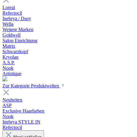
Loreal
Refectocil
Inebrya / Dusy
Wella
Weitere Marken
Goldwell
Salon Einrichtung
Matrix
Schwarzkopf
Kryolan
A.S.P.
Nook
Artistique
Zur Kategorie Produktwelten
Neuheiten
ASP
Exclusive Haarfarben
Nook
Inebrya STYLE IN
Refectocil