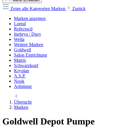
Menü schließen
Zeige alle Kategorien
Marken
Zurück
Marken anzeigen
Loreal
Refectocil
Inebrya / Dusy
Wella
Weitere Marken
Goldwell
Salon Einrichtung
Matrix
Schwarzkopf
Kryolan
A.S.P.
Nook
Artistique
Übersicht
Marken
Goldwell Depot Pumpe