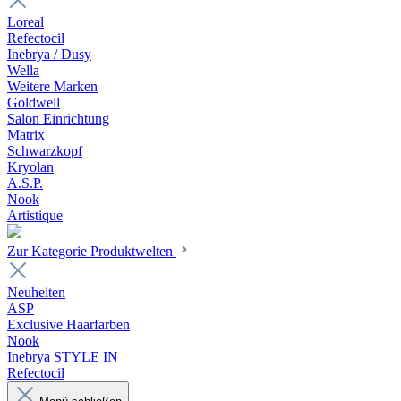
Loreal
Refectocil
Inebrya / Dusy
Wella
Weitere Marken
Goldwell
Salon Einrichtung
Matrix
Schwarzkopf
Kryolan
A.S.P.
Nook
Artistique
Zur Kategorie Produktwelten
Neuheiten
ASP
Exclusive Haarfarben
Nook
Inebrya STYLE IN
Refectocil