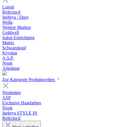
Loreal
Refectocil
Inebrya / Dusy
Wella
Weitere Marken
Goldwell
Salon Einrichtung
Matrix
Schwarzkopf
Kryolan
A.S.P.
Nook
Artistique
Zur Kategorie Produktwelten
Neuheiten
ASP
Exclusive Haarfarben
Nook
Inebrya STYLE IN
Refectocil