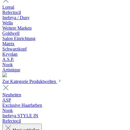
Loreal
Refectocil
Inebrya / Dusy
Wella
Weitere Marken
Goldwell
Salon Einrichtung
Matrix
Schwarzkopf
Kryolan
A.S.P.
Nook
Artistique
Zur Kategorie Produktwelten
Neuheiten
ASP
Exclusive Haarfarben
Nook
Inebrya STYLE IN
Refectocil