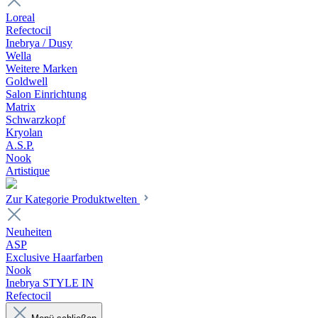
Loreal
Refectocil
Inebrya / Dusy
Wella
Weitere Marken
Goldwell
Salon Einrichtung
Matrix
Schwarzkopf
Kryolan
A.S.P.
Nook
Artistique
Zur Kategorie Produktwelten
Neuheiten
ASP
Exclusive Haarfarben
Nook
Inebrya STYLE IN
Refectocil