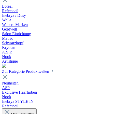
Loreal
Refectocil
Inebrya / Dusy
Wella
Weitere Marken
Goldwell
Salon Einrichtung
Matrix
Schwarzkopf
Kryolan
A.S.P.
Nook
Artistique
Zur Kategorie Produktwelten
Neuheiten
ASP
Exclusive Haarfarben
Nook
Inebrya STYLE IN
Refectocil