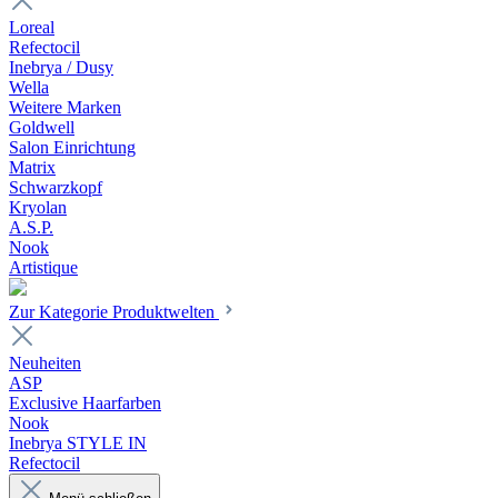
Loreal
Refectocil
Inebrya / Dusy
Wella
Weitere Marken
Goldwell
Salon Einrichtung
Matrix
Schwarzkopf
Kryolan
A.S.P.
Nook
Artistique
Zur Kategorie Produktwelten
Neuheiten
ASP
Exclusive Haarfarben
Nook
Inebrya STYLE IN
Refectocil