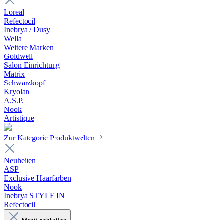
Loreal
Refectocil
Inebrya / Dusy
Wella
Weitere Marken
Goldwell
Salon Einrichtung
Matrix
Schwarzkopf
Kryolan
A.S.P.
Nook
Artistique
Zur Kategorie Produktwelten
Neuheiten
ASP
Exclusive Haarfarben
Nook
Inebrya STYLE IN
Refectocil