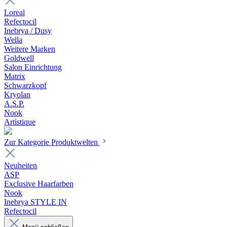
Loreal
Refectocil
Inebrya / Dusy
Wella
Weitere Marken
Goldwell
Salon Einrichtung
Matrix
Schwarzkopf
Kryolan
A.S.P.
Nook
Artistique
Zur Kategorie Produktwelten
Neuheiten
ASP
Exclusive Haarfarben
Nook
Inebrya STYLE IN
Refectocil