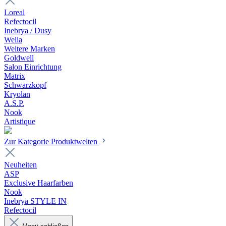
Loreal
Refectocil
Inebrya / Dusy
Wella
Weitere Marken
Goldwell
Salon Einrichtung
Matrix
Schwarzkopf
Kryolan
A.S.P.
Nook
Artistique
Zur Kategorie Produktwelten
Neuheiten
ASP
Exclusive Haarfarben
Nook
Inebrya STYLE IN
Refectocil