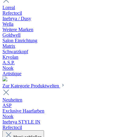
Loreal
Refectocil
Inebrya / Dusy
Wella
Weitere Marken
Goldwell
Salon Einrichtung
Matrix
Schwarzkopf
Kryolan
A.S.P.
Nook
Artistique
Zur Kategorie Produktwelten
Neuheiten
ASP
Exclusive Haarfarben
Nook
Inebrya STYLE IN
Refectocil