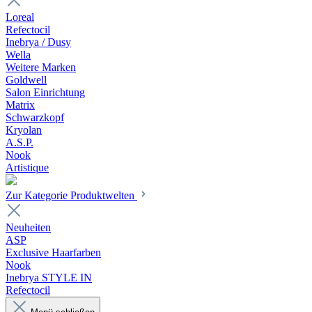
Loreal
Refectocil
Inebrya / Dusy
Wella
Weitere Marken
Goldwell
Salon Einrichtung
Matrix
Schwarzkopf
Kryolan
A.S.P.
Nook
Artistique
Zur Kategorie Produktwelten
Neuheiten
ASP
Exclusive Haarfarben
Nook
Inebrya STYLE IN
Refectocil