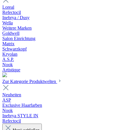
Loreal
Refectocil
Inebrya / Dusy
Wella
Weitere Marken
Goldwell
Salon Einrichtung
Matrix
Schwarzkopf
Kryolan
A.S.P.
Nook
Artistique
Zur Kategorie Produktwelten
Neuheiten
ASP
Exclusive Haarfarben
Nook
Inebrya STYLE IN
Refectocil