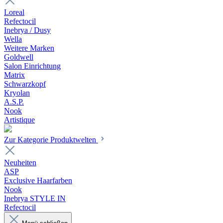
Loreal
Refectocil
Inebrya / Dusy
Wella
Weitere Marken
Goldwell
Salon Einrichtung
Matrix
Schwarzkopf
Kryolan
A.S.P.
Nook
Artistique
Zur Kategorie Produktwelten
Neuheiten
ASP
Exclusive Haarfarben
Nook
Inebrya STYLE IN
Refectocil