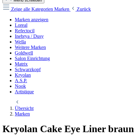
Menü schließen
Zeige alle Kategorien
Marken
Zurück
Marken anzeigen
Loreal
Refectocil
Inebrya / Dusy
Wella
Weitere Marken
Goldwell
Salon Einrichtung
Matrix
Schwarzkopf
Kryolan
A.S.P.
Nook
Artistique
Übersicht
Marken
Kryolan Cake Eye Liner braun