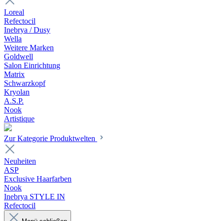
Loreal
Refectocil
Inebrya / Dusy
Wella
Weitere Marken
Goldwell
Salon Einrichtung
Matrix
Schwarzkopf
Kryolan
A.S.P.
Nook
Artistique
Zur Kategorie Produktwelten
Neuheiten
ASP
Exclusive Haarfarben
Nook
Inebrya STYLE IN
Refectocil