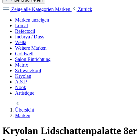
Menü schließen
Zeige alle Kategorien
Marken
Zurück
Marken anzeigen
Loreal
Refectocil
Inebrya / Dusy
Wella
Weitere Marken
Goldwell
Salon Einrichtung
Matrix
Schwarzkopf
Kryolan
A.S.P.
Nook
Artistique
Übersicht
Marken
Kryolan Lidschattenpalatte 8er