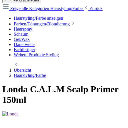
Menü schließen
Zeige alle Kategorien
Haarstyling/Farbe
Zurück
Haarstyling/Farbe anzeigen
Farben/Tönungen/Blondierung
Haarspray
Schaum
Gel/Wax
Dauerwelle
Farbfestiger
Weitere Produkte Styling
Übersicht
Haarstyling/Farbe
Londa C.A.L.M Scalp Primer
150ml