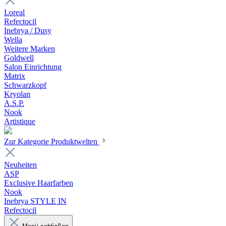
Loreal
Refectocil
Inebrya / Dusy
Wella
Weitere Marken
Goldwell
Salon Einrichtung
Matrix
Schwarzkopf
Kryolan
A.S.P.
Nook
Artistique
Zur Kategorie Produktwelten
Neuheiten
ASP
Exclusive Haarfarben
Nook
Inebrya STYLE IN
Refectocil