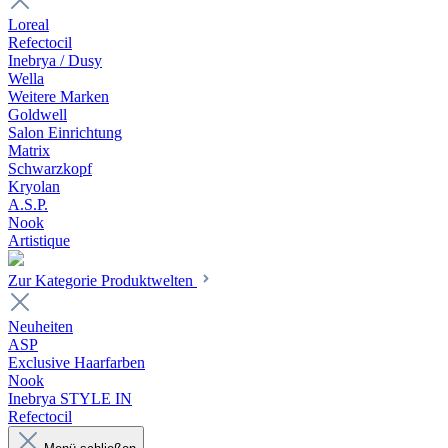
Loreal
Refectocil
Inebrya / Dusy
Wella
Weitere Marken
Goldwell
Salon Einrichtung
Matrix
Schwarzkopf
Kryolan
A.S.P.
Nook
Artistique
Zur Kategorie Produktwelten
Neuheiten
ASP
Exclusive Haarfarben
Nook
Inebrya STYLE IN
Refectocil