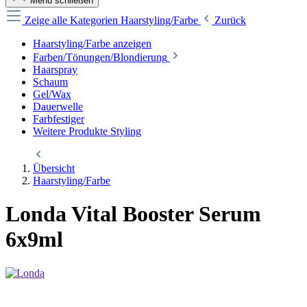
Menü schließen
Zeige alle Kategorien
Haarstyling/Farbe
Zurück
Haarstyling/Farbe anzeigen
Farben/Tönungen/Blondierung
Haarspray
Schaum
Gel/Wax
Dauerwelle
Farbfestiger
Weitere Produkte Styling
Übersicht
Haarstyling/Farbe
Londa Vital Booster Serum
6x9ml