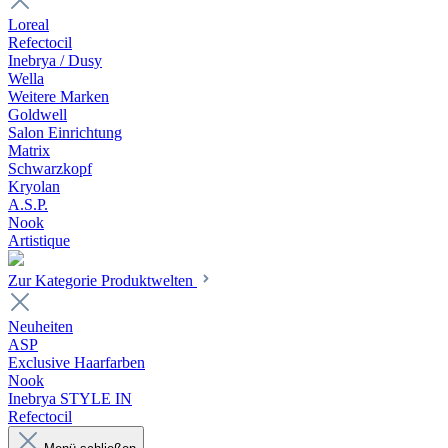
Loreal
Refectocil
Inebrya / Dusy
Wella
Weitere Marken
Goldwell
Salon Einrichtung
Matrix
Schwarzkopf
Kryolan
A.S.P.
Nook
Artistique
Zur Kategorie Produktwelten
Neuheiten
ASP
Exclusive Haarfarben
Nook
Inebrya STYLE IN
Refectocil