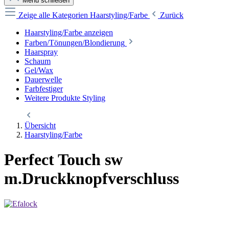
Menü schließen
Zeige alle Kategorien
Haarstyling/Farbe
Zurück
Haarstyling/Farbe anzeigen
Farben/Tönungen/Blondierung
Haarspray
Schaum
Gel/Wax
Dauerwelle
Farbfestiger
Weitere Produkte Styling
Übersicht
Haarstyling/Farbe
Perfect Touch sw
m.Druckknopfverschluss