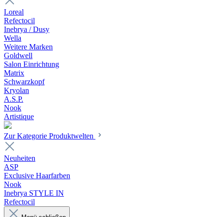
Loreal
Refectocil
Inebrya / Dusy
Wella
Weitere Marken
Goldwell
Salon Einrichtung
Matrix
Schwarzkopf
Kryolan
A.S.P.
Nook
Artistique
Zur Kategorie Produktwelten
Neuheiten
ASP
Exclusive Haarfarben
Nook
Inebrya STYLE IN
Refectocil