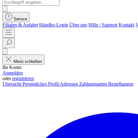
Service
Filialen & Anfahrt
Händler-Login
Über uns
Hilfe / Support
Kontakt
V
Menü schließen
Ihr Konto
Anmelden
oder
registrieren
Übersicht
Persönliches Profil
Adressen
Zahlungsarten
Bestellungen