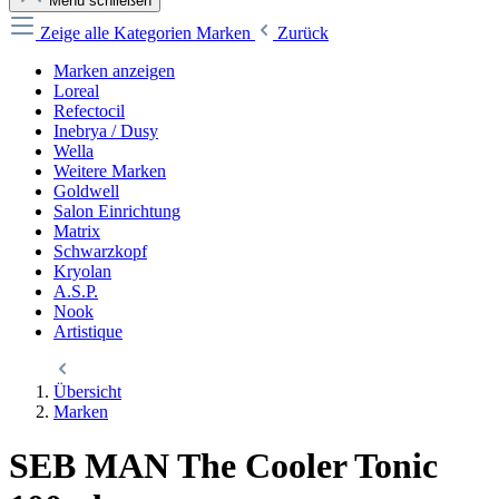
Menü schließen
Zeige alle Kategorien
Marken
Zurück
Marken anzeigen
Loreal
Refectocil
Inebrya / Dusy
Wella
Weitere Marken
Goldwell
Salon Einrichtung
Matrix
Schwarzkopf
Kryolan
A.S.P.
Nook
Artistique
Übersicht
Marken
SEB MAN The Cooler Tonic