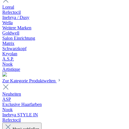
Loreal
Refectocil
Inebrya / Dusy
Wella
Weitere Marken
Goldwell
Salon Einrichtung
Matrix
Schwarzkopf
Kryolan
A.S.P.
Nook
Artistique
Zur Kategorie Produktwelten
Neuheiten
ASP
Exclusive Haarfarben
Nook
Inebrya STYLE IN
Refectocil