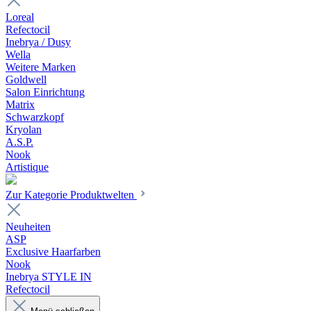
Loreal
Refectocil
Inebrya / Dusy
Wella
Weitere Marken
Goldwell
Salon Einrichtung
Matrix
Schwarzkopf
Kryolan
A.S.P.
Nook
Artistique
Zur Kategorie Produktwelten
Neuheiten
ASP
Exclusive Haarfarben
Nook
Inebrya STYLE IN
Refectocil