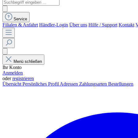
Service
Filialen & Anfahrt
Händler-Login
Über uns
Hilfe / Support
Kontakt
V
Menü schließen
Ihr Konto
Anmelden
oder
registrieren
Übersicht
Persönliches Profil
Adressen
Zahlungsarten
Bestellungen