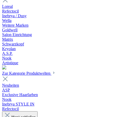
Loreal
Refectocil
Inebrya / Dusy
Wella
Weitere Marken
Goldwell
Salon Einrichtung
Matrix
Schwarzkopf
Kryolan
A.S.P.
Nook
Artistique
Zur Kategorie Produktwelten
Neuheiten
ASP
Exclusive Haarfarben
Nook
Inebrya STYLE IN
Refectocil