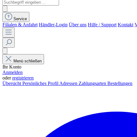
Service
Filialen & Anfahrt
Händler-Login
Über uns
Hilfe / Support
Kontakt
V
Menü schließen
Ihr Konto
Anmelden
oder
registrieren
Übersicht
Persönliches Profil
Adressen
Zahlungsarten
Bestellungen