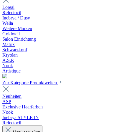
Loreal
Refectocil
Inebrya / Dusy
Wella
Weitere Marken
Goldwell
Salon Einrichtung
Matrix
Schwarzkopf
Kryolan
A.S.P.
Nook
Artistique
Zur Kategorie Produktwelten
Neuheiten
ASP
Exclusive Haarfarben
Nook
Inebrya STYLE IN
Refectocil