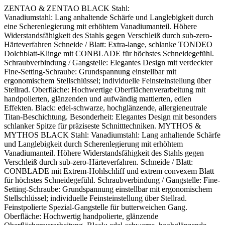
ZENTAO & ZENTAO BLACK Stahl:
Vanadiumstahl: Lang anhaltende Schärfe und Langlebigkeit durch
eine Scherenlegierung mit erhöhtem Vanadiumanteil. Höhere
Widerstandsfähigkeit des Stahls gegen Verschleiß durch sub-zero-
Härteverfahren Schneide / Blatt: Extra-lange, schlanke TONDEO
Dolchblatt-Klinge mit CONBLADE für höchstes Schneidegefühl.
Schraubverbindung / Gangstelle: Elegantes Design mit verdeckter
Fine-Setting-Schraube: Grundspannung einstellbar mit
ergonomischem Stellschlüssel; individuelle Feinsteinstellung über
Stellrad. Oberfläche: Hochwertige Oberflächenverarbeitung mit
handpolierten, glänzenden und aufwändig mattierten, edlen
Effekten. Black: edel-schwarze, hochglänzende, allergieneutrale
Titan-Beschichtung. Besonderheit: Elegantes Design mit besonders
schlanker Spitze für präziseste Schnitttechniken. MYTHOS &
MYTHOS BLACK Stahl: Vanadiumstahl: Lang anhaltende Schärfe
und Langlebigkeit durch Scherenlegierung mit erhöhtem
Vanadiumanteil. Höhere Widerstandsfähigkeit des Stahls gegen
Verschleiß durch sub-zero-Härteverfahren. Schneide / Blatt:
CONBLADE mit Extrem-Hohlschliff und extrem convexem Blatt
für höchstes Schneidegefühl. Schraubverbindung / Gangstelle: Fine-
Setting-Schraube: Grundspannung einstellbar mit ergonomischem
Stellschlüssel; individuelle Feinsteinstellung über Stellrad.
Feinstpolierte Spezial-Gangstelle für butterweichen Gang.
Oberfläche: Hochwertig handpolierte, glänzende