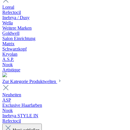
Loreal
Refectocil
Inebrya / Dusy
Wella
Weitere Marken
Goldwell
Salon Einrichtung
Matrix
Schwarzkopf
Kryolan
A.S.P.
Nook
Artistique
Zur Kategorie Produktwelten
Neuheiten
ASP
Exclusive Haarfarben
Nook
Inebrya STYLE IN
Refectocil