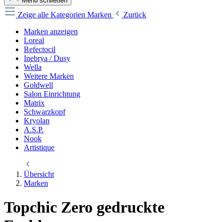
Menü schließen
Zeige alle Kategorien
Marken
Zurück
Marken anzeigen
Loreal
Refectocil
Inebrya / Dusy
Wella
Weitere Marken
Goldwell
Salon Einrichtung
Matrix
Schwarzkopf
Kryolan
A.S.P.
Nook
Artistique
Übersicht
Marken
Topchic Zero gedruckte