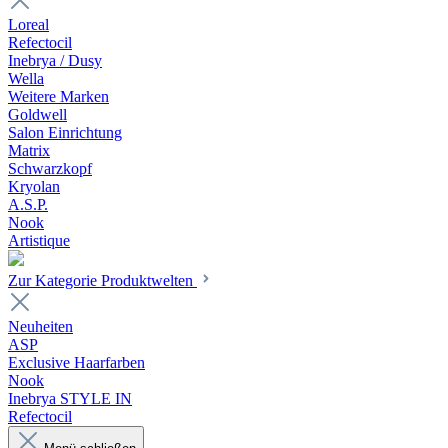
Loreal
Refectocil
Inebrya / Dusy
Wella
Weitere Marken
Goldwell
Salon Einrichtung
Matrix
Schwarzkopf
Kryolan
A.S.P.
Nook
Artistique
Zur Kategorie Produktwelten
Neuheiten
ASP
Exclusive Haarfarben
Nook
Inebrya STYLE IN
Refectocil