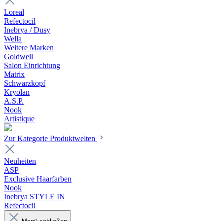
Loreal
Refectocil
Inebrya / Dusy
Wella
Weitere Marken
Goldwell
Salon Einrichtung
Matrix
Schwarzkopf
Kryolan
A.S.P.
Nook
Artistique
Zur Kategorie Produktwelten
Neuheiten
ASP
Exclusive Haarfarben
Nook
Inebrya STYLE IN
Refectocil