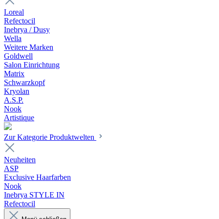
Loreal
Refectocil
Inebrya / Dusy
Wella
Weitere Marken
Goldwell
Salon Einrichtung
Matrix
Schwarzkopf
Kryolan
A.S.P.
Nook
Artistique
Zur Kategorie Produktwelten
Neuheiten
ASP
Exclusive Haarfarben
Nook
Inebrya STYLE IN
Refectocil