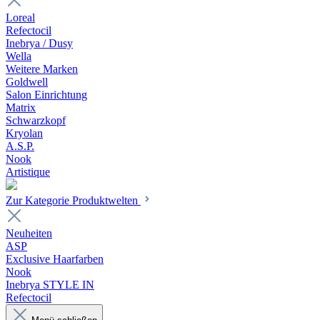
Loreal
Refectocil
Inebrya / Dusy
Wella
Weitere Marken
Goldwell
Salon Einrichtung
Matrix
Schwarzkopf
Kryolan
A.S.P.
Nook
Artistique
Zur Kategorie Produktwelten
Neuheiten
ASP
Exclusive Haarfarben
Nook
Inebrya STYLE IN
Refectocil