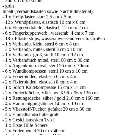
- 260 x 170 x 90 mm
- grün
Inhalt (Verbandskasten sowie Nachfüllmaterial):
- 1 x Heftpflaster, starr 2,5 cm x 5 m
- 12 x Wundpflaster, elastisch 10 cm x 6 cm
- 6 x Fingerverbände, elastisch 12 cm x 2 cm
- 6 x Fingerkuppenverb., wasserab. 4 cm x 7 cm
- 18 x Pflasterstrips, wasserabweisend versch. Größen
- 1 x Verbandp. klein, steril 6 cm x 8 cm
- 3 x Verbandp. mittel, steril 8 cm x 10 cm
- 1 x Verbandp. groß, steril 10 cm x 12 cm
- 1 x Verbandtuch mittel, steril 60 cm x 80 cm
- 2 x Augenkomp. oval, steril 56 mm x 70mm
- 6 x Wundkompressen, steril 10 cm x 10 cm
- 2 x Fixierbinden, elastisch 6 cm x 4 m
- 2 x Fixierbinden, elastisch 8 cm x 4 m
- 1 x Sofort-Kältekompresse 15 cm x 14 cm
- 2 x Dreiecktücher, Vlies, weiß 96 x 96 x 136 cm
- 1 x Rettungsdecke, silber / gold 210 cm x 160 cm
- 4 x Hautreinigungstücher 14 cm x 19 cm
- 5 x Vliesstoff-Tücher, gefaltet 20 cm x 30 cm
- 4 x Einmalhandschuhe groß
- 2 x Gesichtsmasken Typ I
- 1 x Erste-Hilfe-Schere
- 2 x Folienbeutel 30 cm x 40 cm