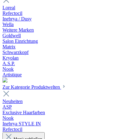
Loreal
Refectocil
Inebrya / Dusy
Wella
Weitere Marken
Goldwell
Salon Einrichtung
Matrix
Schwarzkopf
Kryolan
A.S.P.
Nook
Artistique
Zur Kategorie Produktwelten
Neuheiten
ASP
Exclusive Haarfarben
Nook
Inebrya STYLE IN
Refectocil