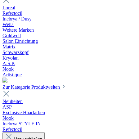
Loreal
Refectocil
Inebrya / Dusy
Wella
Weitere Marken
Goldwell
Salon Einrichtung
Matrix
Schwarzkopf
Kryolan
A.S.P.
Nook
Artistique
Zur Kategorie Produktwelten
Neuheiten
ASP
Exclusive Haarfarben
Nook
Inebrya STYLE IN
Refectocil