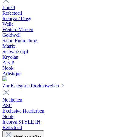
Loreal
Refectocil
Inebrya / Dusy
Wella
Weitere Marken
Goldwell
Salon Einrichtung
Matrix
Schwarzkopf
Kryolan
A.S.P.
Nook
Artistique
Zur Kategorie Produktwelten
Neuheiten
ASP
Exclusive Haarfarben
Nook
Inebrya STYLE IN
Refectocil