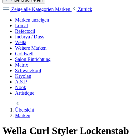
Menü schließen
Zeige alle Kategorien
Marken
Zurück
Marken anzeigen
Loreal
Refectocil
Inebrya / Dusy
Wella
Weitere Marken
Goldwell
Salon Einrichtung
Matrix
Schwarzkopf
Kryolan
A.S.P.
Nook
Artistique
Übersicht
Marken
Wella Curl Styler Lockenstab