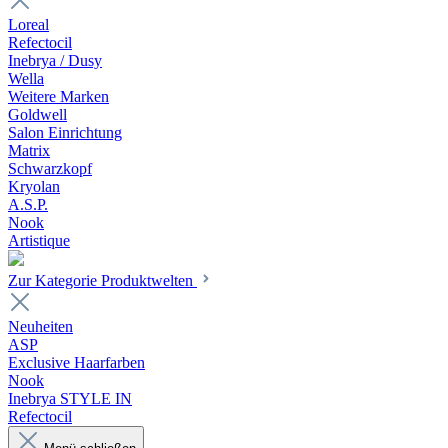
Loreal
Refectocil
Inebrya / Dusy
Wella
Weitere Marken
Goldwell
Salon Einrichtung
Matrix
Schwarzkopf
Kryolan
A.S.P.
Nook
Artistique
Zur Kategorie Produktwelten
Neuheiten
ASP
Exclusive Haarfarben
Nook
Inebrya STYLE IN
Refectocil