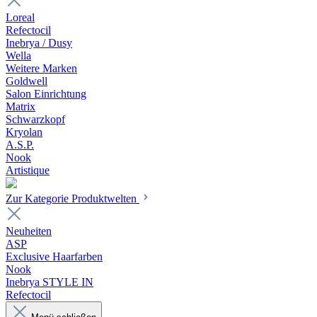
Loreal
Refectocil
Inebrya / Dusy
Wella
Weitere Marken
Goldwell
Salon Einrichtung
Matrix
Schwarzkopf
Kryolan
A.S.P.
Nook
Artistique
Zur Kategorie Produktwelten
Neuheiten
ASP
Exclusive Haarfarben
Nook
Inebrya STYLE IN
Refectocil