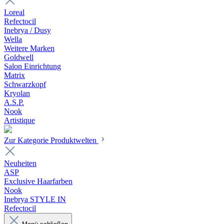
Loreal
Refectocil
Inebrya / Dusy
Wella
Weitere Marken
Goldwell
Salon Einrichtung
Matrix
Schwarzkopf
Kryolan
A.S.P.
Nook
Artistique
Zur Kategorie Produktwelten
Neuheiten
ASP
Exclusive Haarfarben
Nook
Inebrya STYLE IN
Refectocil