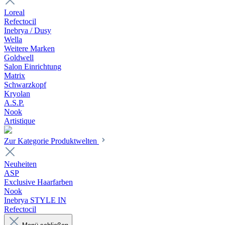
Loreal
Refectocil
Inebrya / Dusy
Wella
Weitere Marken
Goldwell
Salon Einrichtung
Matrix
Schwarzkopf
Kryolan
A.S.P.
Nook
Artistique
Zur Kategorie Produktwelten
Neuheiten
ASP
Exclusive Haarfarben
Nook
Inebrya STYLE IN
Refectocil