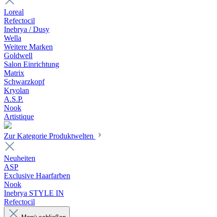
Loreal
Refectocil
Inebrya / Dusy
Wella
Weitere Marken
Goldwell
Salon Einrichtung
Matrix
Schwarzkopf
Kryolan
A.S.P.
Nook
Artistique
Zur Kategorie Produktwelten
Neuheiten
ASP
Exclusive Haarfarben
Nook
Inebrya STYLE IN
Refectocil